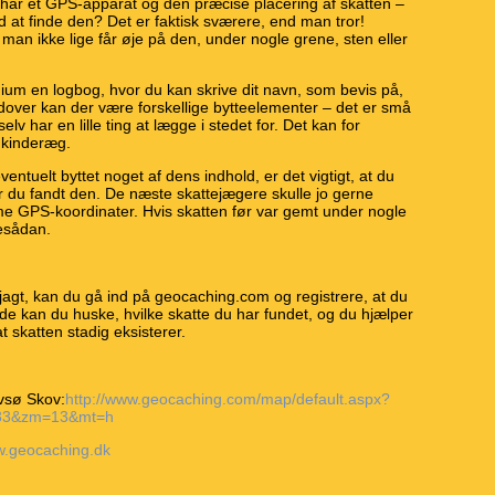
Du har et GPS-apparat og den præcise placering af skatten –
id at finde den? Det er faktisk sværere, end man tror!
man ikke lige får øje på den, under nogle grene, sten eller
ium en logbog, hvor du kan skrive dit navn, som bevis på,
dover kan der være forskellige bytteelementer – det er små
lv har en lille ting at lægge i stedet for. Det kan for
 kinderæg.
entuelt byttet noget af dens indhold, er det vigtigt, at du
r du fandt den. De næste skattejægere skulle jo gerne
 GPS-koordinater. Hvis skatten før var gemt under nogle
esådan.
tejagt, kan du gå ind på geocaching.com og registrere, at du
de kan du huske, hvilke skatte du har fundet, og du hjælper
t skatten stadig eksisterer.
vsø Skov:
http://www.geocaching.com/map/default.aspx?
333&zm=13&mt=h
.geocaching.dk