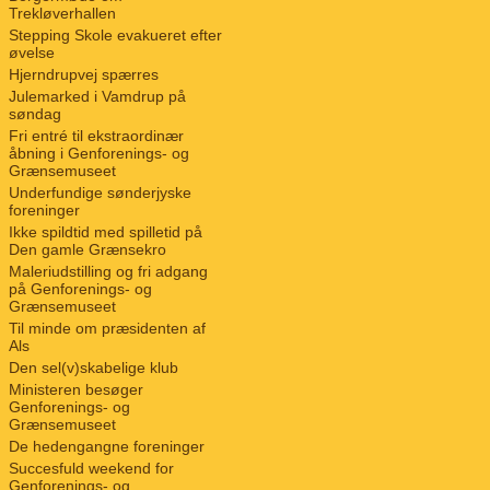
Trekløverhallen
Stepping Skole evakueret efter
øvelse
Hjerndrupvej spærres
Julemarked i Vamdrup på
søndag
Fri entré til ekstraordinær
åbning i Genforenings- og
Grænsemuseet
Underfundige sønderjyske
foreninger
Ikke spildtid med spilletid på
Den gamle Grænsekro
Maleriudstilling og fri adgang
på Genforenings- og
Grænsemuseet
Til minde om præsidenten af
Als
Den sel(v)skabelige klub
Ministeren besøger
Genforenings- og
Grænsemuseet
De hedengangne foreninger
Succesfuld weekend for
Genforenings- og