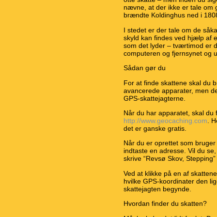
nævne, at der ikke er tale om 
brændte Koldinghus ned i 180
I stedet er der tale om de så
skyld kan findes ved hjælp af 
som det lyder – tværtimod er de
computeren og fjernsynet og u
Sådan gør du
For at finde skattene skal du
avancerede apparater, men den d
GPS-skattejagterne.
Når du har apparatet, skal du 
http://www.geocaching.com
. H
det er ganske gratis.
Når du er oprettet som bruger
indtaste en adresse. Vil du se
skrive “Revsø Skov, Stepping” 
Ved at klikke på en af skattene
hvilke GPS-koordinater den li
skattejagten begynde.
Hvordan finder du skatten?