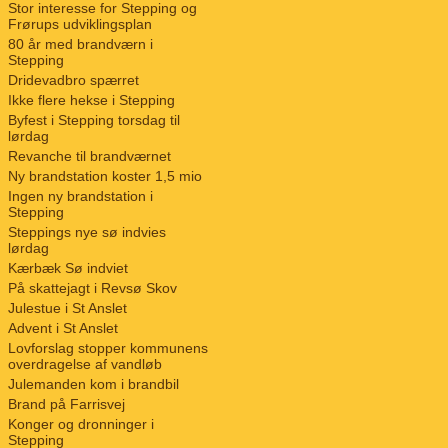
Stor interesse for Stepping og
Frørups udviklingsplan
80 år med brandværn i
Stepping
Dridevadbro spærret
Ikke flere hekse i Stepping
Byfest i Stepping torsdag til
lørdag
Revanche til brandværnet
Ny brandstation koster 1,5 mio
Ingen ny brandstation i
Stepping
Steppings nye sø indvies
lørdag
Kærbæk Sø indviet
På skattejagt i Revsø Skov
Julestue i St Anslet
Advent i St Anslet
Lovforslag stopper kommunens
overdragelse af vandløb
Julemanden kom i brandbil
Brand på Farrisvej
Konger og dronninger i
Stepping