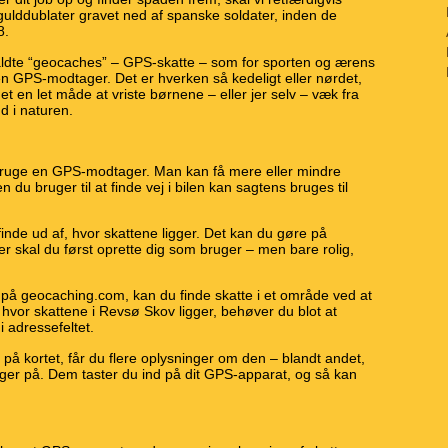
gulddublater gravet ned af spanske soldater, inden de
8.
kaldte “geocaches” – GPS-skatte – som for sporten og ærens
en GPS-modtager. Det er hverken så kedeligt eller nørdet,
t en let måde at vriste børnene – eller jer selv – væk fra
d i naturen.
 bruge en GPS-modtager. Man kan få mere eller mindre
u bruger til at finde vej i bilen kan sagtens bruges til
finde ud af, hvor skattene ligger. Det kan du gøre på
er skal du først oprette dig som bruger – men bare rolig,
 på geocaching.com, kan du finde skatte i et område ved at
, hvor skattene i Revsø Skov ligger, behøver du blot at
i adressefeltet.
 på kortet, får du flere oplysninger om den – blandt andet,
gger på. Dem taster du ind på dit GPS-apparat, og så kan