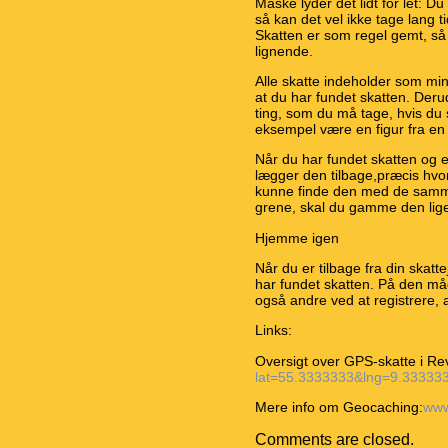
Måske lyder det lidt for let: 
så kan det vel ikke tage lang t
Skatten er som regel gemt, så 
lignende.
Alle skatte indeholder som min
at du har fundet skatten. Deru
ting, som du må tage, hvis du se
eksempel være en figur fra en
Når du har fundet skatten og ev
lægger den tilbage,præcis hvo
kunne finde den med de samme
grene, skal du gamme den lig
Hjemme igen
Når du er tilbage fra din skat
har fundet skatten. På den må
også andre ved at registrere, a
Links:
Oversigt over GPS-skatte i Re
lat=55.3333333&lng=9.3333
Mere info om Geocaching:
www
Comments are closed.