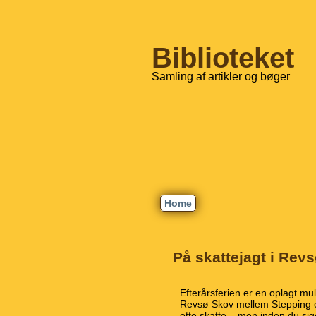
Biblioteket
Samling af artikler og bøger
Home
På skattejagt i Rev
Efterårsferien er en oplagt mu
Revsø Skov mellem Stepping
otte skatte – men inden du sige