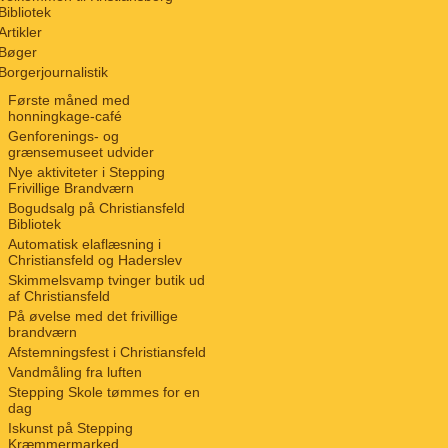
Bibliotek
Artikler
Bøger
Borgerjournalistik
Første måned med
honningkage-café
Genforenings- og
grænsemuseet udvider
Nye aktiviteter i Stepping
Frivillige Brandværn
Bogudsalg på Christiansfeld
Bibliotek
Automatisk elaflæsning i
Christiansfeld og Haderslev
Skimmelsvamp tvinger butik ud
af Christiansfeld
På øvelse med det frivillige
brandværn
Afstemningsfest i Christiansfeld
Vandmåling fra luften
Stepping Skole tømmes for en
dag
Iskunst på Stepping
Kræmmermarked