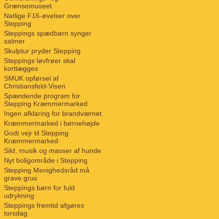
Grænsemuseet
Natlige F16-øvelser over
Stepping
Steppings spædbørn synger
salmer
Skulptur pryder Stepping
Steppings løvfrøer skal
kortlægges
SMUK opførsel af
Christiansfeld-Visen
Spændende program for
Stepping Kræmmermarked
Ingen afklaring for brandværnet
Kræmmermarked i børnehøjde
Godt vejr til Stepping
Kræmmermarked
Sild, musik og masser af hunde
Nyt boligområde i Stepping
Stepping Menighedsråd må
grave grus
Steppings børn for fuld
udrykning
Steppings fremtid afgøres
torsdag