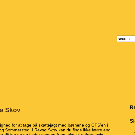
Re
sø Skov
Si
lighed for at tage på skattejagt med børnene og GPS’en i
 og Sommersted.
I Revsø Skov kan du finde ikke færre end
r dit job op og finder spaden frem, skal vi retfærdigvis