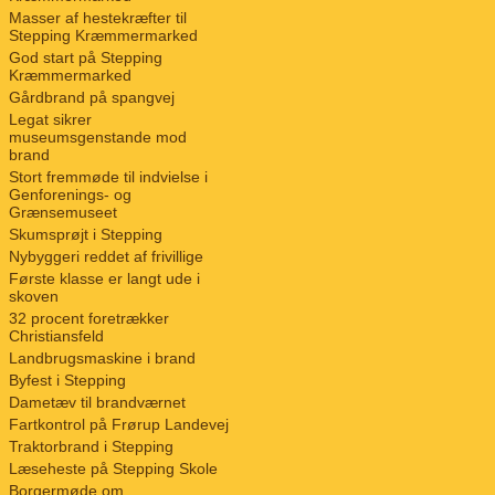
Masser af hestekræfter til
Stepping Kræmmermarked
God start på Stepping
Kræmmermarked
Gårdbrand på spangvej
Legat sikrer
museumsgenstande mod
brand
Stort fremmøde til indvielse i
Genforenings- og
Grænsemuseet
Skumsprøjt i Stepping
Nybyggeri reddet af frivillige
Første klasse er langt ude i
skoven
32 procent foretrækker
Christiansfeld
Landbrugsmaskine i brand
Byfest i Stepping
Dametæv til brandværnet
Fartkontrol på Frørup Landevej
Traktorbrand i Stepping
Læseheste på Stepping Skole
Borgermøde om